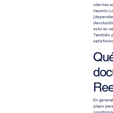
clientes e
hacerlo. 
(dependien
devolución
esto es ne
También p
satisfech
Qué
doc
Ree
En general
plazo para
condicione