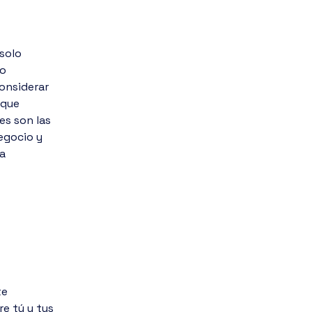
solo
mo
onsiderar
 que
s son las
egocio y
a
te
re tú y tus