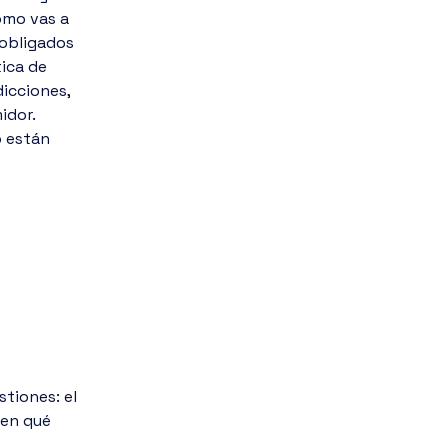
ómo vas a
 obligados
tica de
dicciones,
idor.
o están
stiones: el
 en qué