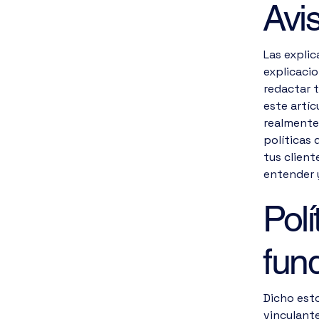
Avis
Las expli
explicaci
redactar 
este artí
realmente
políticas
tus clien
entender 
Pol
fun
Dicho est
vinculante